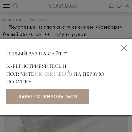
COSPRO.BY
Главная
Каталог
Полотенце из хлопка с тиснением <Комфорт>
белый 35х70 см 100 шт/упк рулон
ПЕРВЫЙ РАЗ НА САЙТЕ?
ЗАРЕГИСТРИРУЙТЕСЬ И
10%
ПОЛУЧИТЕ
СКИДКУ
НА ПЕРВУЮ
ПОКУПКУ
ЗАРЕГИСТРИРОВАТЬСЯ