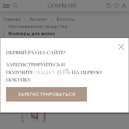
COSPRO.BY
Главная
Каталог
Волосы
Несмываемые средства
Филлеры для волос
ФИЛЛЕРЫ ДЛЯ ВОЛОС
ПЕРВЫЙ РАЗ НА САЙТЕ?
ЗАРЕГИСТРИРУЙТЕСЬ И
10%
ПОЛУЧИТЕ
СКИДКУ
НА ПЕРВУЮ
Фильтры
ПОКУПКУ
ЗАРЕГИСТРИРОВАТЬСЯ