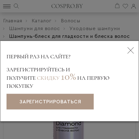
COSPRO.BY
Главная
Каталог
Волосы
Шампуни для волос
Уходовые шампуни
Шампунь-блеск для гладкости и блеска волос
ESTEL OTIUM DIAMOND (250 мл)
ПЕРВЫЙ РАЗ НА САЙТЕ?
ЗАРЕГИСТРИРУЙТЕСЬ И
10%
ПОЛУЧИТЕ
СКИДКУ
НА ПЕРВУЮ
ПОКУПКУ
ЗАРЕГИСТРИРОВАТЬСЯ