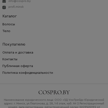
info@cospro.by
profi.minsk
Каталог
Волосы
Тело
Покупателю
Оплата и доставка
Контакты
Публичная оферта
Политика конфиденциальности
COSPRO.BY
Наименование юридического лица: ООО «3Д УниТрейд» Юридический
адрес: г. Минск, ул.Платонова, д. 28, 1-й этаж, каб. № 2 Регистрационный
номер, дата регистрации, регистрирующий орган: №291610192 от