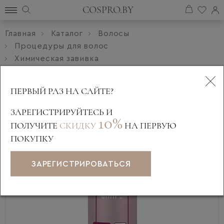
COSPRO.BY
Главная
Каталог
Волосы
Процедуры для волос
Химическая завивка
Лосьон для химической завивки X-SHAPE 1 для
нормальных волос 1000мл
ПЕРВЫЙ РАЗ НА САЙТЕ?
ЗАРЕГИСТРИРУЙТЕСЬ И
10%
ПОЛУЧИТЕ
СКИДКУ
НА ПЕРВУЮ
ПОКУПКУ
ЗАРЕГИСТРИРОВАТЬСЯ